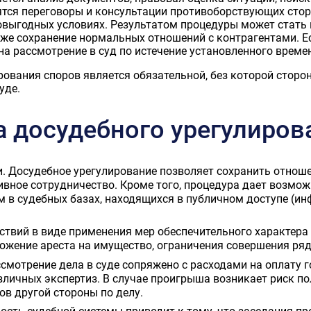
ятся переговоры и консультации противоборствующих стор
овыгодных условиях. Результатом процедуры может стать
кже сохранение нормальных отношений с контрагентами. Е
на рассмотрение в суд по истечение установленного време
ования споров является обязательной, без которой сторон
уде.
 досудебного урегулиров
и. Досудебное урегулирование позволяет сохранить отнош
вное сотрудничество. Кроме того, процедура дает возмож
м в судебных базах, находящихся в публичном доступе (
ствий в виде применения мер обеспечительного характера
ложение ареста на имущество, ограничения совершения ряд
ссмотрение дела в суде сопряжено с расходами на оплату 
зличных экспертиз. В случае проигрыша возникает риск по
в другой стороны по делу.