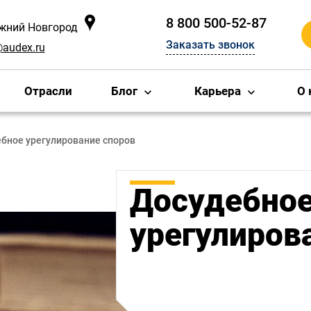
8 800 500-52-87
ижний Новгород
Заказать звонок
@audex.ru
Отрасли
Блог
Карьера
О 
бное урегулирование споров
Досудебно
урегулиров