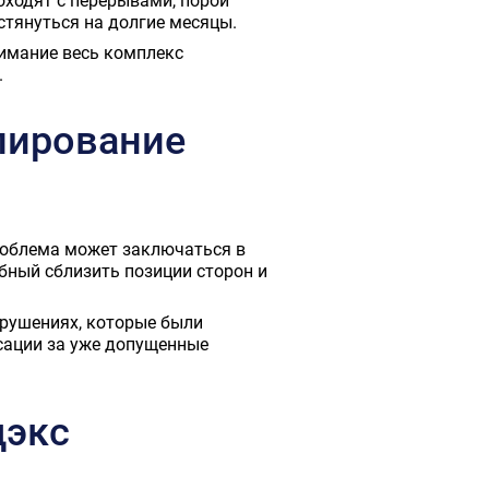
оходят с перерывами, порой
тянуться на долгие месяцы.
нимание весь комплекс
.
лирование
роблема может заключаться в
бный сблизить позиции сторон и
арушениях, которые были
сации за уже допущенные
дэкс