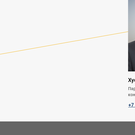
Ху
Пар
кон
+7