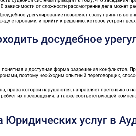
сть судебной системы приводит к тому, что заседания пр
В зависимости от сложности рассмотрение дела может рас
 Досудебное урегулирование позволяет сразу принять во в
жду сторонами, и прийти к решению, которое устроит всех
оходить досудебное урегу
я понятная и доступная форма разрешения конфликтов. П
оронами, поэтому необходим опытный переговорщик, спосо
на, права которой нарушаются, направляет претензию о н
требует их прекращения, а также соответствующей компен
 Юридических услуг в Ау