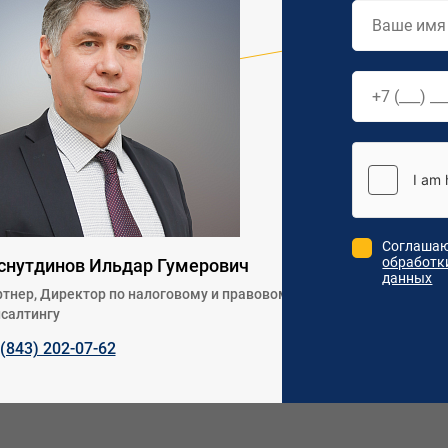
Соглашаю
обработк
снутдинов Ильдар Гумерович
данных
тнер, Директор по налоговому и правовому
салтингу
 (843) 202-07-62