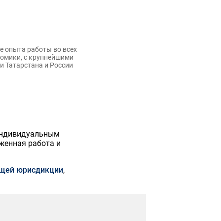
 опыта работы во всех
номики, с крупнейшими
 Татарстана и России
индивидуальным
женная работа и
бщей юрисдикции
,