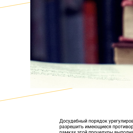
Досудебный порядок урегулиро
разрешить имеющиеся противореч
рамках этой процедуры выполня