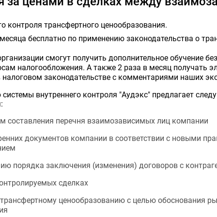
я за ценами в сделках между взаимо
го контроля трансфертного ценообразования.
1 месяца бесплатно по применению законодательства о тр
организации смогут получить дополнительное обучение без
сам налогообложения. А также 2 раза в месяц получать э
в налоговом законодательстве с комментариями наших экс
системы внутреннего контроля "Аудэкс" предлагает следу
:
ам составления перечня взаимозависимых лиц компании
ренних документов компании в соответствии с новыми пр
нием
ию порядка заключения (изменения) договоров с контраг
контролируемых сделках
 трансфертному ценообразованию с целью обоснования р
ия