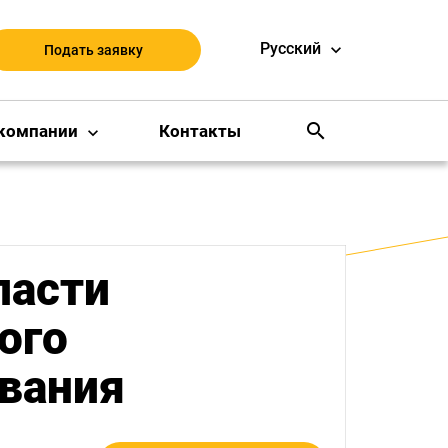
Русский
Подать заявку
search
компании
Контакты
ласти
ого
вания