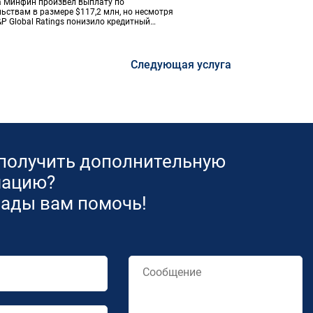
а Минфин произвел выплату по
ьствам в размере $117,2 млн, но несмотря
&P Global Ratings понизило кредитный
России до преддефолтного рейтинга СС. Во
то служит отсылкой к 1998 году, когда
ефолта произошло обесценивание рубля в
о раз.
Следующая услуга
 получить дополнительную
ацию?
рады вам помочь!