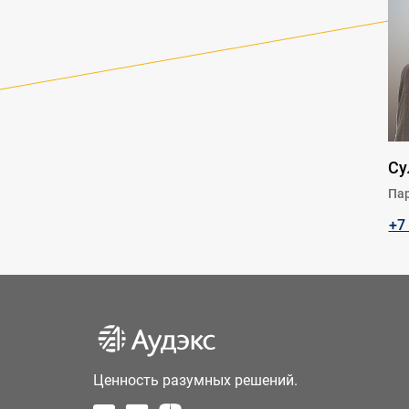
Су
Пар
+7
Ценность разумных решений.