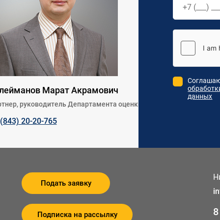
Соглашаю
обработк
лейманов Марат Акрамович
данных
тнер, руководитель Департамента оценки
 (843) 20-20-765
Н
Подать заявку
i
8
Подписка на рассылку