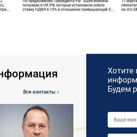
82
По предложению Президента РФ были внесены
17 март
с,
поправки в НК РФ, которые установили новую
обязател
 при
ставку НДФЛ в 15% в отношении превышающей 5
на это S
млн рублей в год части дохода физических лиц.
рейтинг 
Указанные налоговые поступления носят целевой
многом э
характер и будут направлены в специальный фонд
после д
борьбы с редкими (орфанными) заболеваниями
нескольк
детей.
Хотите
информация
информ
Будем 
Все контакты