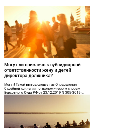
Могут ли привлечь к субсидиарной
ответственности жену и детей
директора должника?
Могут! Такой вывод следует из Определения
Судебной коллегии по экономическим спорам
Верховного Суда РФ от 23.12.2019 N 305-ЭС19-
13326. В рамах дела о банкротстве ООО налоговая
служба пыталась привлечь к субсидиарной
ответственности не только директора -
единственного участника этого ООО, но также его
бывшую жену и детей (в том числе
несовершеннолетних).